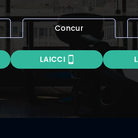
Concur
LAICCI
L