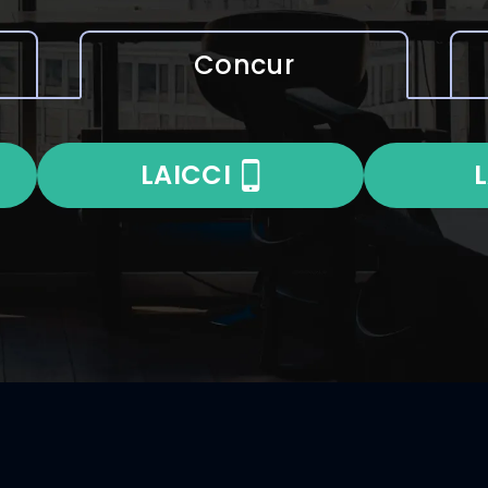
Concur
LAICCI
L