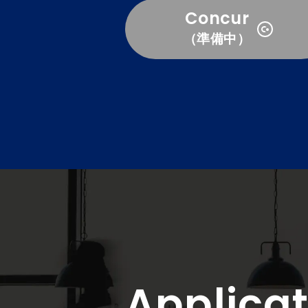
Concur
（準備中）
Applicat