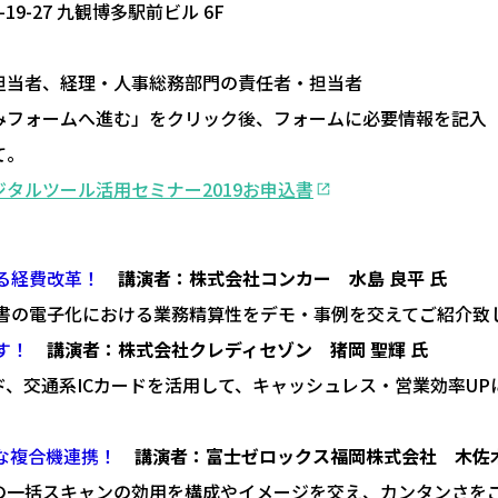
9-27 九観博多駅前ビル 6F
担当者、経理・人事総務部門の責任者・担当者
みフォームへ進む」をクリック後、フォームに必要情報を記入
。
タルツール活用セミナー2019お申込書
まる経費改革！
講演者：株式会社コンカー 水島 良平 氏
収書の電子化における業務精算性をデモ・事例を交えてご紹介致
す！
講演者：株式会社クレディセゾン 猪岡 聖輝 氏
、交通系ICカードを活用して、キャッシュレス・営業効率UP
ーな複合機連携！
講演者：富士ゼロックス福岡株式会社 木佐木
の一括スキャンの効用を構成やイメージを交え、カンタンさを